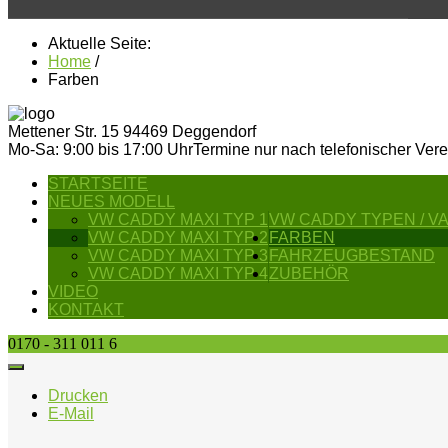
Aktuelle Seite:
Home
/
Farben
Mettener Str. 15
94469 Deggendorf
Mo-Sa: 9:00 bis 17:00 Uhr
Termine nur nach telefonischer Ver
STARTSEITE
NEUES MODELL
VW CADDY MAXI TYP 1
VW CADDY TYPEN / V
VW CADDY MAXI TYP 2
FARBEN
VW CADDY MAXI TYP 3
FAHRZEUGBESTAND
VW CADDY MAXI TYP 4
ZUBEHÖR
VIDEO
KONTAKT
0170 - 311 011 6
Drucken
E-Mail