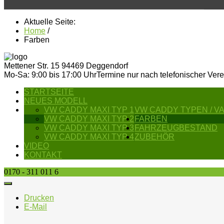
Aktuelle Seite:
Home
/
Farben
Mettener Str. 15
94469 Deggendorf
Mo-Sa: 9:00 bis 17:00 Uhr
Termine nur nach telefonischer Ver
STARTSEITE
NEUES MODELL
VW CADDY MAXI TYP 1
VW CADDY TYPEN / V
VW CADDY MAXI TYP 2
FARBEN
VW CADDY MAXI TYP 3
FAHRZEUGBESTAND
VW CADDY MAXI TYP 4
ZUBEHÖR
VIDEO
KONTAKT
0170 - 311 011 6
Drucken
E-Mail